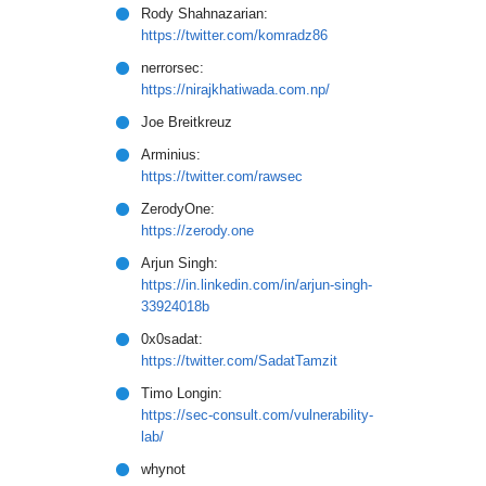
Rody Shahnazarian:
https://twitter.com/komradz86
nerrorsec:
https://nirajkhatiwada.com.np/
Joe Breitkreuz
Arminius:
https://twitter.com/rawsec
ZerodyOne:
https://zerody.one
Arjun Singh:
https://in.linkedin.com/in/arjun-singh-
33924018b
0x0sadat:
https://twitter.com/SadatTamzit
Timo Longin:
https://sec-consult.com/vulnerability-
lab/
whynot